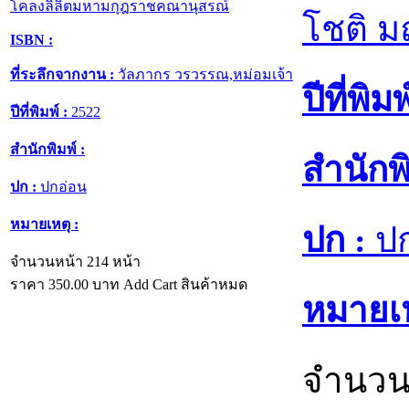
โคลงลิลิตมหามกุฎราชคณานุสรณ์
โชติ ม
ISBN :
ที่ระลึกจากงาน :
วัลภากร วรวรรณ,หม่อมเจ้า
ปีที่พิมพ
ปีที่พิมพ์ :
2522
สำนักพิมพ์ :
สำนักพิ
ปก :
ปกอ่อน
หมายเหตุ :
ปก :
ปก
จำนวนหน้า 214 หน้า
ราคา
350.00
บาท
Add Cart
สินค้าหมด
หมายเห
จำนวน