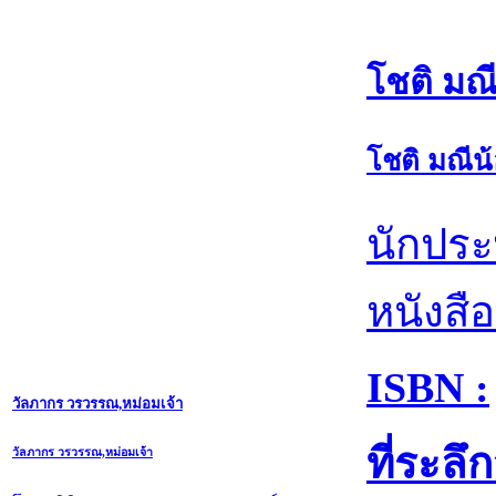
โชติ มณ
โชติ มณีน
นักประ
หนังสือ
ISBN :
วัลภากร วรวรรณ,หม่อมเจ้า
ที่ระล
วัลภากร วรวรรณ,หม่อมเจ้า