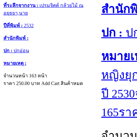
ที่ระลึกจากงาน :
เปรมจิตต์ กล้วยไม้ ณ
สำนักพิ
อยุธยา,นาย
ปีที่พิมพ์ :
2532
ปก :
ปก
สำนักพิมพ์ :
ปก :
ปกอ่อน
หมายเห
หมายเหตุ :
หญิงยุก
จำนวนหน้า 163 หน้า
ราคา
250.00
บาท
Add Cart
สินค้าหมด
ปี 253
165รา
จำนวน