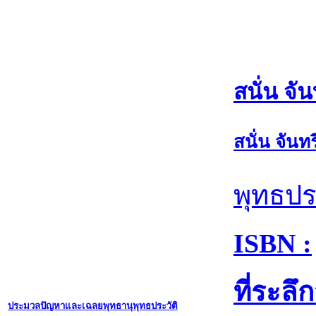
สนั่น จัน
สนั่น จันทร
พุทธประ
ISBN :
ที่ระล
ประมวลปัญหาและเฉลยพุทธานุพุทธประวัติ